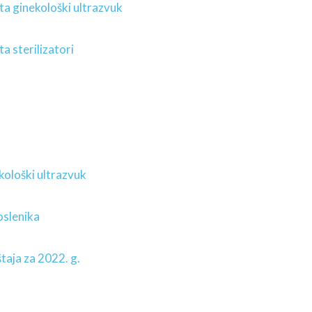
ta ginekološki ultrazvuk
a sterilizatori
kološki ultrazvuk
oslenika
štaja za 2022. g.