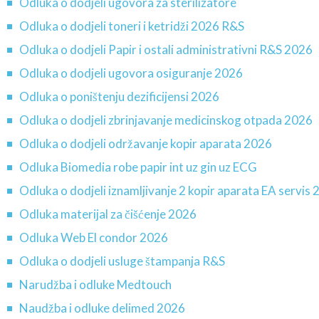
Odluka o dodjeli ugovora za sterilizatore
Odluka o dodjeli toneri i ketridži 2026 R&S
Odluka o dodjeli Papir i ostali administrativni R&S 2026
Odluka o dodjeli ugovora osiguranje 2026
Odluka o poništenju dezificijensi 2026
Odluka o dodjeli zbrinjavanje medicinskog otpada 2026
Odluka o dodjeli održavanje kopir aparata 2026
Odluka Biomedia robe papir int uz gin uz ECG
Odluka o dodjeli iznamljivanje 2 kopir aparata EA servis
Odluka materijal za čišćenje 2026
Odluka Web El condor 2026
Odluka o dodjeli usluge štampanja R&S
Narudžba i odluke Medtouch
Naudžba i odluke delimed 2026