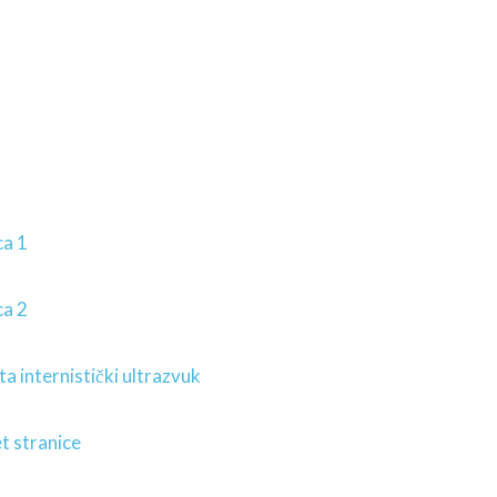
ca 1
ca 2
a internistički ultrazvuk
t stranice